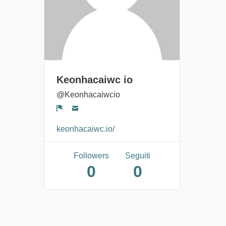
Keonhacaiwc io
@Keonhacaiwcio
Segnala un problema
keonhacaiwc.io/
Followers
Seguiti
0
0