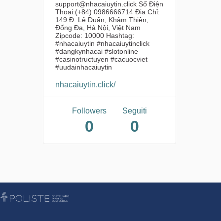
support@nhacaiuytin.click Số Điện
Thoại:(+84) 0986666714 Địa Chỉ:
149 Đ. Lê Duẩn, Khâm Thiên,
Đống Đa, Hà Nội, Việt Nam
Zipcode: 10000 Hashtag:
#nhacaiuytin #nhacaiuytinclick
#dangkynhacai #slotonline
#casinotructuyen #cacuocviet
#uudainhacaiuytin
nhacaiuytin.click/
Followers
Seguiti
0
0