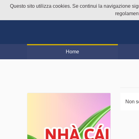
Questo sito utilizza cookies. Se continui la navigazione signi
regolament
Home
Non s