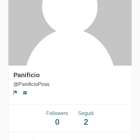
gruppi
Panificio
@PanificioPiras
Segnala un problema
Followers
Seguiti
0
2