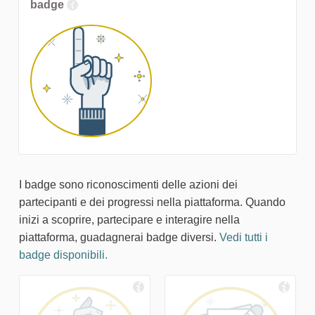
badge
I badge sono riconoscimenti delle azioni dei
partecipanti e dei progressi nella piattaforma. Quando
inizi a scoprire, partecipare e interagire nella
piattaforma, guadagnerai badge diversi.
Vedi tutti i
badge disponibili.