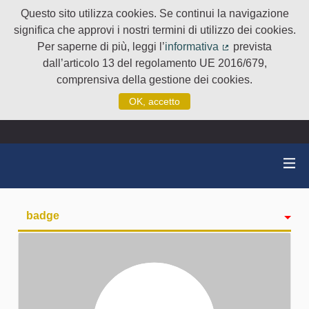
Questo sito utilizza cookies. Se continui la navigazione
significa che approvi i nostri termini di utilizzo dei cookies.
Per saperne di più, leggi l’
informativa
prevista
(Collegamento e
dall’articolo 13 del regolamento UE 2016/679,
comprensiva della gestione dei cookies.
OK, accetto
badge
Attività
Seguiti
Followers