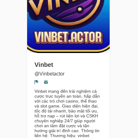
Vinbet
@Vinbetactor
Segnala un problema
Vinbet mang đến trải nghiệm cá
cược trực tuyến an toàn, hấp dẫn
với các trò chơi casino, thể thao
và slot game. Giao diện hiện đại,
tốc độ tải nhanh, bảo mật tối ưu,
hỗ trợ nạp – rút tiện lợi và CSKH
chuyên nghiệp 24/7 giúp người
chơi an tâm đặt cược và tận
hưởng giải trí đỉnh cao. Thông tin
liên hệ: Thương hiệu: vinbet