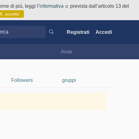
rne di più, leggi l’
informativa
prevista dall’articolo 13 del
(Collegamento esterno)
K, accetto
ca
Registrati
Accedi
Aiuto
Followers
gruppi