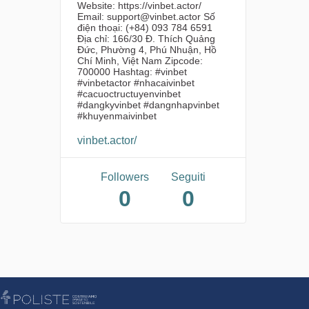
Website: https://vinbet.actor/
Email: support@vinbet.actor Số
điện thoại: (+84) 093 784 6591
Địa chỉ: 166/30 Đ. Thích Quảng
Đức, Phường 4, Phú Nhuận, Hồ
Chí Minh, Việt Nam Zipcode:
700000 Hashtag: #vinbet
#vinbetactor #nhacaivinbet
#cacuoctructuyenvinbet
#dangkyvinbet #dangnhapvinbet
#khuyenmaivinbet
vinbet.actor/
Followers
Seguiti
0
0