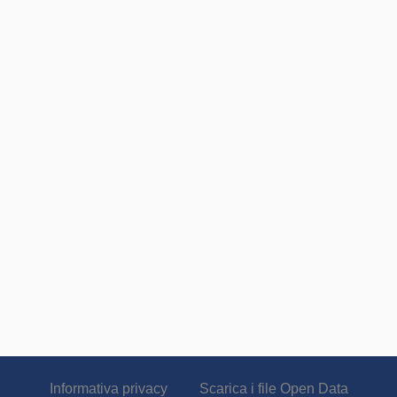
Informativa privacy
Scarica i file Open Data