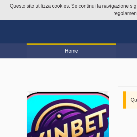
Questo sito utilizza cookies. Se continui la navigazione signi
regolament
Home
Qu