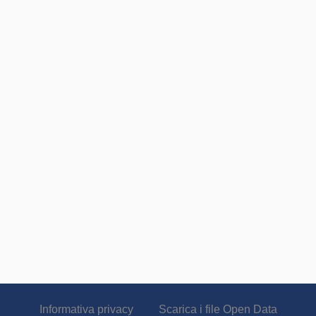
Informativa privacy
Scarica i file Open Data