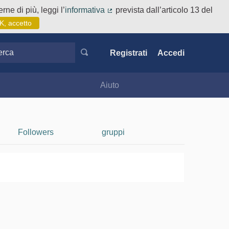
rne di più, leggi l’
informativa
prevista dall’articolo 13 del
(Collegamento esterno)
K, accetto
ca
Registrati
Accedi
Aiuto
Followers
gruppi