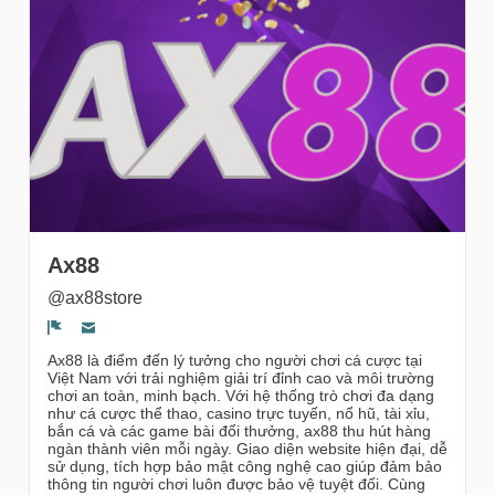
gruppi
Ax88
@ax88store
Segnala un problema
Ax88 là điểm đến lý tưởng cho người chơi cá cược tại
Việt Nam với trải nghiệm giải trí đỉnh cao và môi trường
chơi an toàn, minh bạch. Với hệ thống trò chơi đa dạng
như cá cược thể thao, casino trực tuyến, nổ hũ, tài xỉu,
bắn cá và các game bài đổi thưởng, ax88 thu hút hàng
ngàn thành viên mỗi ngày. Giao diện website hiện đại, dễ
sử dụng, tích hợp bảo mật công nghệ cao giúp đảm bảo
thông tin người chơi luôn được bảo vệ tuyệt đối. Cùng