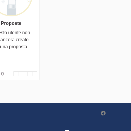
Proposte
sto utente non
 ancora creato
cuna proposta.
 0
Partecipa - Po