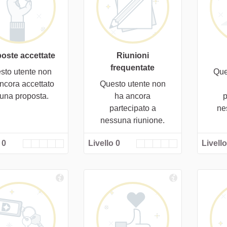
oste accettate
Riunioni
frequentate
sto utente non
Que
ncora accettato
Questo utente non
cuna proposta.
ha ancora
p
partecipato a
ne
nessuna riunione.
 0
Livello 0
Livello