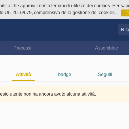
fica che approvi i nostri termini di utilizzo dei cookies. Per sape
o UE 2016/679, comprensiva della gestione dei cookies.
O
Ricer
Processi
Assemblee
Attività
badge
Seguiti
esto utente non ha ancora avuto alcuna attività.