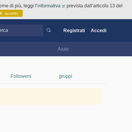
rne di più, leggi l’
informativa
prevista dall’articolo 13 del
(Collegamento esterno)
K, accetto
ca
Registrati
Accedi
Aiuto
Followers
gruppi