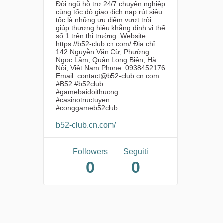
Đội ngũ hỗ trợ 24/7 chuyên nghiệp
cùng tốc độ giao dịch nạp rút siêu
tốc là những ưu điểm vượt trội
giúp thương hiệu khẳng định vị thế
số 1 trên thị trường. Website:
https://b52-club.cn.com/ Địa chỉ:
142 Nguyễn Văn Cừ, Phường
Ngọc Lâm, Quận Long Biên, Hà
Nội, Việt Nam Phone: 0938452176
Email: contact@b52-club.cn.com
#B52 #b52club
#gamebaidoithuong
#casinotructuyen
#conggameb52club
b52-club.cn.com/
Followers
Seguiti
0
0