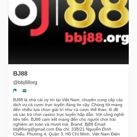
Followers
BJ88
@bbj88org
Segnala un problema
BJ88 là nhà cái uy tín tại Việt Nam, chuyên cung cấp các
dịch vụ cá cược trực tuyến đáng tin cậy. Chúng tôi mang
đến nhiều lựa chọn giải trí như cá cược thể thao, lô đề
và các trò chơi casino trực tuyến hấp dẫn. Với công nghệ
tiên tiến, BJ88 cam kết mang đến cho người chơi trải
nghiệm an toàn và mượt mà. Brand: Bj88 Email:
bbj88org@gmail.com Địa chỉ: 338/21 Nguyễn Đình
Chiểu, Phường 4, Quận 3, Hồ Chí Minh, Việt Nam Điện