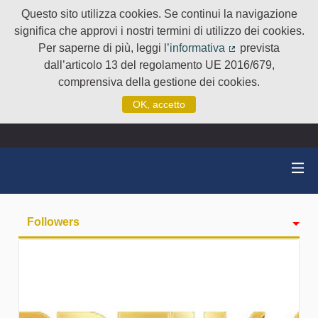
Questo sito utilizza cookies. Se continui la navigazione
significa che approvi i nostri termini di utilizzo dei cookies.
Per saperne di più, leggi l’
informativa
prevista
(Collegamento e
dall’articolo 13 del regolamento UE 2016/679,
comprensiva della gestione dei cookies.
OK, accetto
Followers
Attività
badge
Seguiti