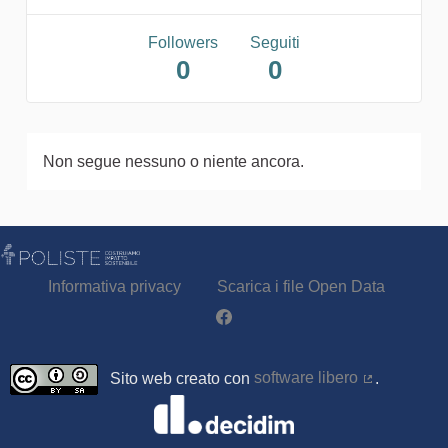
Followers
Seguiti
0
0
Non segue nessuno o niente ancora.
Informativa privacy
Scarica i file Open Data
Partecipa - Poliste su Facebook
Sito web creato con
software libero
.
(Collegamen