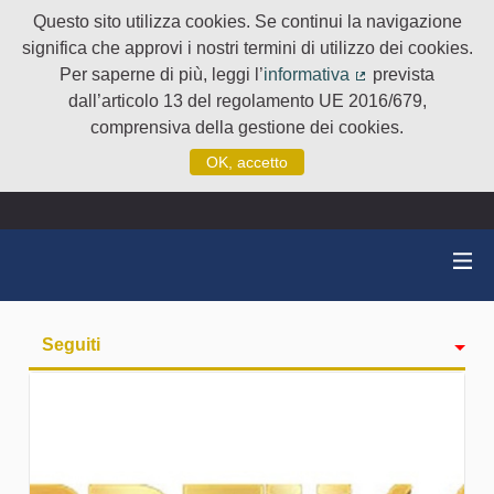
Questo sito utilizza cookies. Se continui la navigazione
significa che approvi i nostri termini di utilizzo dei cookies.
Per saperne di più, leggi l’
informativa
prevista
(Collegamento e
dall’articolo 13 del regolamento UE 2016/679,
comprensiva della gestione dei cookies.
OK, accetto
Seguiti
Attività
badge
Followers