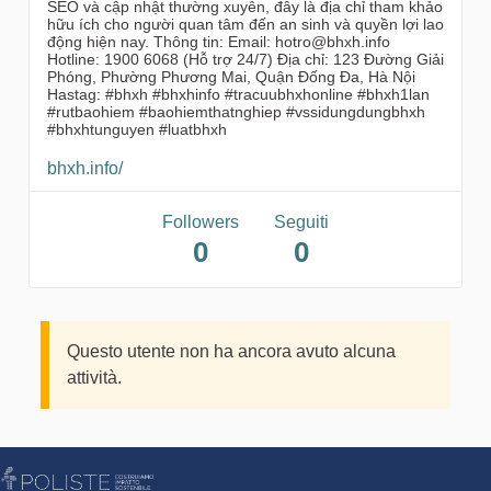
SEO và cập nhật thường xuyên, đây là địa chỉ tham khảo
hữu ích cho người quan tâm đến an sinh và quyền lợi lao
động hiện nay. Thông tin: Email: hotro@bhxh.info
Hotline: 1900 6068 (Hỗ trợ 24/7) Địa chỉ: 123 Đường Giải
Phóng, Phường Phương Mai, Quận Đống Đa, Hà Nội
Hastag: #bhxh #bhxhinfo #tracuubhxhonline #bhxh1lan
#rutbaohiem #baohiemthatnghiep #vssidungdungbhxh
#bhxhtunguyen #luatbhxh
bhxh.info/
Followers
Seguiti
0
0
Questo utente non ha ancora avuto alcuna
attività.