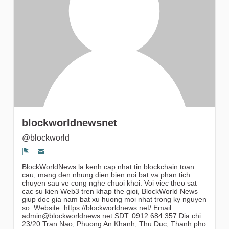
gruppi
blockworldnewsnet
@blockworld
Segnala un problema
BlockWorldNews la kenh cap nhat tin blockchain toan
cau, mang den nhung dien bien noi bat va phan tich
chuyen sau ve cong nghe chuoi khoi. Voi viec theo sat
cac su kien Web3 tren khap the gioi, BlockWorld News
giup doc gia nam bat xu huong moi nhat trong ky nguyen
so. Website: https://blockworldnews.net/ Email:
admin@blockworldnews.net SDT: 0912 684 357 Dia chi:
23/20 Tran Nao, Phuong An Khanh, Thu Duc, Thanh pho