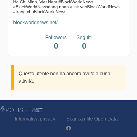
Ho Chi Minh, Viet Nam #BlockWorldNews
#BlockWorldNewsdang nhap #link vaoBlockWorldNews
#trang chuBlockWorldNews
blockworldnews.net/
Followers
Seguiti
0
0
Questo utente non ha ancora avuto alcuna
attività.
Informativa privacy
Scarica i file Open Data
Partecipa - Poliste su Facebook