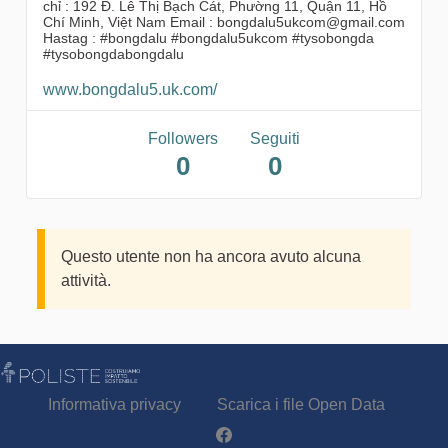
chỉ : 192 Đ. Lê Thị Bạch Cát, Phường 11, Quận 11, Hồ
Chí Minh, Việt Nam Email : bongdalu5ukcom@gmail.com
Hastag : #bongdalu #bongdalu5ukcom #tysobongda
#tysobongdabongdalu
www.bongdalu5.uk.com/
Followers
Seguiti
0
0
Questo utente non ha ancora avuto alcuna
attività.
Informativa privacy
Scarica i file Open Data
Partecipa - Poliste su Facebook