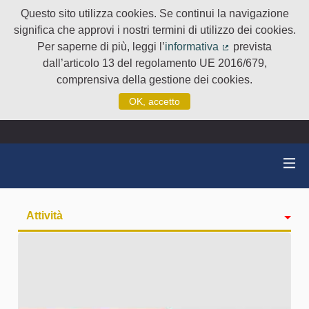
Questo sito utilizza cookies. Se continui la navigazione
significa che approvi i nostri termini di utilizzo dei cookies.
Per saperne di più, leggi l’
informativa
prevista
(Collegamento e
dall’articolo 13 del regolamento UE 2016/679,
comprensiva della gestione dei cookies.
OK, accetto
Attività
badge
Seguiti
Followers