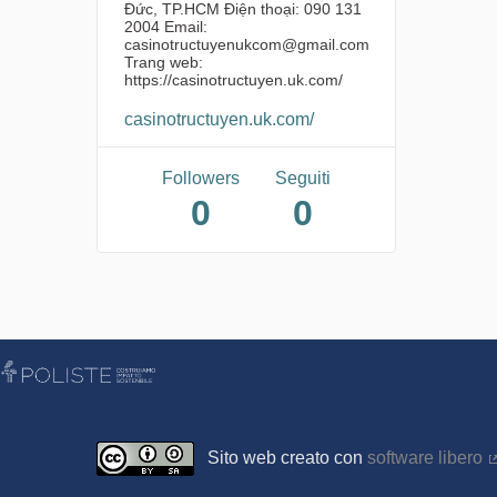
Đức, TP.HCM Điện thoại: 090 131
2004 Email:
casinotructuyenukcom@gmail.com
Trang web:
https://casinotructuyen.uk.com/
casinotructuyen.uk.com/
Followers
Seguiti
0
0
Sito web creato con
software libero