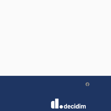
Partecipa - Po