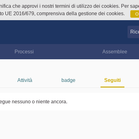
fica che approvi i nostri termini di utilizzo dei cookies. Per sape
o UE 2016/679, comprensiva della gestione dei cookies.
O
Ricer
Processi
Assemblee
Attività
badge
Seguiti
egue nessuno o niente ancora.