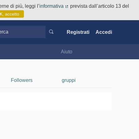
rne di più, leggi l’
informativa
prevista dall’articolo 13 del
(Collegamento esterno)
K, accetto
ca
Registrati
Accedi
Aiuto
Followers
gruppi