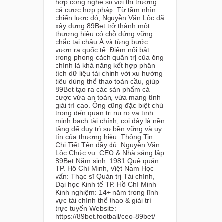
hợp công nghệ số với thị trường
cá cược hợp pháp. Từ tầm nhìn
chiến lược đó, Nguyễn Văn Lộc đã
xây dựng 89Bet trở thành một
thương hiệu có chỗ đứng vững
chắc tại châu Á và từng bước
vươn ra quốc tế. Điểm nổi bật
trong phong cách quản trị của ông
chính là khả năng kết hợp phân
tích dữ liệu tài chính với xu hướng
tiêu dùng thể thao toàn cầu, giúp
89Bet tạo ra các sản phẩm cá
cược vừa an toàn, vừa mang tính
giải trí cao. Ông cũng đặc biệt chú
trọng đến quản trị rủi ro và tính
minh bạch tài chính, coi đây là nền
tảng để duy trì sự bền vững và uy
tín của thương hiệu. Thông Tin
Chi Tiết Tên đầy đủ: Nguyễn Văn
Lộc Chức vụ: CEO & Nhà sáng lập
89Bet Năm sinh: 1981 Quê quán:
TP. Hồ Chí Minh, Việt Nam Học
vấn: Thạc sĩ Quản trị Tài chính,
Đại học Kinh tế TP. Hồ Chí Minh
Kinh nghiệm: 14+ năm trong lĩnh
vực tài chính thể thao & giải trí
trực tuyến Website:
https://89bet.football/ceo-89bet/