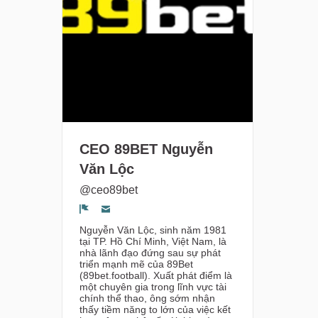
CEO 89BET Nguyễn
Văn Lộc
@ceo89bet
Segnala un problema
Nguyễn Văn Lộc, sinh năm 1981
tại TP. Hồ Chí Minh, Việt Nam, là
nhà lãnh đạo đứng sau sự phát
triển mạnh mẽ của 89Bet
(89bet.football). Xuất phát điểm là
một chuyên gia trong lĩnh vực tài
chính thể thao, ông sớm nhận
thấy tiềm năng to lớn của việc kết