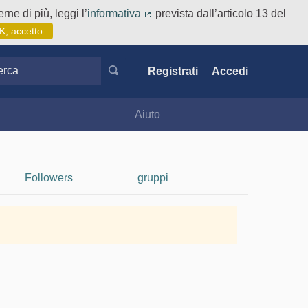
rne di più, leggi l’
informativa
prevista dall’articolo 13 del
(Collegamento esterno)
K, accetto
ca
Registrati
Accedi
Aiuto
Followers
gruppi