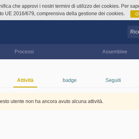
fica che approvi i nostri termini di utilizzo dei cookies. Per sape
o UE 2016/679, comprensiva della gestione dei cookies.
O
Ricer
Processi
Assemblee
Attività
badge
Seguiti
esto utente non ha ancora avuto alcuna attività.