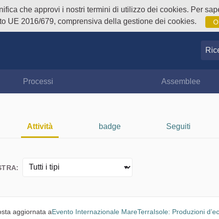
fica che approvi i nostri termini di utilizzo dei cookies. Per sape
o UE 2016/679, comprensiva della gestione dei cookies.
O
Ricer
Processi
Assemblee
Attività
badge
Seguiti
TRA:
sta aggiornata a
Evento Internazionale MareTerraIsole: Produzioni d’e