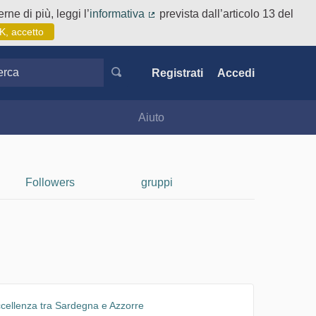
rne di più, leggi l’
informativa
prevista dall’articolo 13 del
(Collegamento esterno)
K, accetto
ca
Registrati
Accedi
Aiuto
Followers
gruppi
ccellenza tra Sardegna e Azzorre