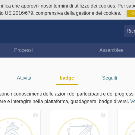
fica che approvi i nostri termini di utilizzo dei cookies. Per sape
o UE 2016/679, comprensiva della gestione dei cookies.
O
Ricer
Processi
Assemblee
Attività
badge
Seguiti
sono riconoscimenti delle azioni dei partecipanti e dei progressi
are e interagire nella piattaforma, guadagnerai badge diversi.
Ve