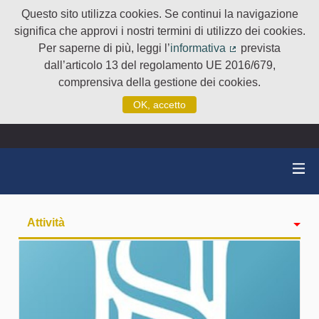
Questo sito utilizza cookies. Se continui la navigazione
significa che approvi i nostri termini di utilizzo dei cookies.
Per saperne di più, leggi l’
informativa
prevista
(Collegamento e
dall’articolo 13 del regolamento UE 2016/679,
comprensiva della gestione dei cookies.
OK, accetto
Attività
badge
Seguiti
Followers