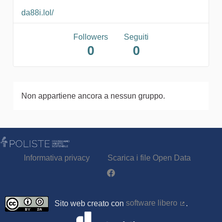
da88i.lol/
Followers
Seguiti
0
0
Non appartiene ancora a nessun gruppo.
Informativa privacy
Scarica i file Open Data
Partecipa - Poliste su Facebook
Sito web creato con
software libero
.
(Collegamen