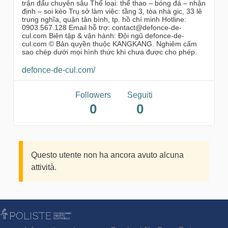
trận đấu chuyên sâu Thể loại: thể thao – bóng đá – nhận
định – soi kèo Trụ sở làm việc: tầng 3, tòa nhà gic, 33 lê
trung nghĩa, quận tân bình, tp. hồ chí minh Hotline:
0903.567.128 Email hỗ trợ: contact@defonce-de-
cul.com Biên tập & vận hành: Đội ngũ defonce-de-
cul.com © Bản quyền thuộc KANGKANG. Nghiêm cấm
sao chép dưới mọi hình thức khi chưa được cho phép.
defonce-de-cul.com/
Followers
Seguiti
0
0
Questo utente non ha ancora avuto alcuna
attività.