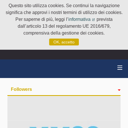
Questo sito utilizza cookies. Se continui la navigazione
significa che approvi i nostri termini di utilizzo dei cookies.
Per saperne di più, leggi l’
informativa
prevista
(Collegamento e
dall’articolo 13 del regolamento UE 2016/679,
comprensiva della gestione dei cookies.
OK, accetto
Followers
Attività
badge
Seguiti