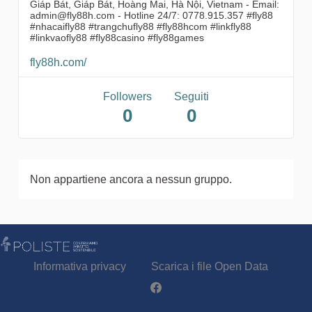
Giáp Bát, Giáp Bát, Hoàng Mai, Hà Nội, Vietnam - Email:
admin@fly88h.com - Hotline 24/7: 0778.915.357 #fly88
#nhacaifly88 #trangchufly88 #fly88hcom #linkfly88
#linkvaofly88 #fly88casino #fly88games
fly88h.com/
Followers
Seguiti
0
0
Non appartiene ancora a nessun gruppo.
Informativa privacy
Scarica i file Open Data
Partecipa - Poliste su Facebook