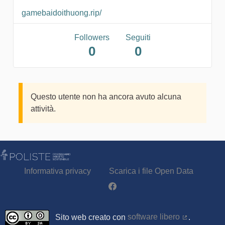
gamebaidoithuong.rip/
Followers
Seguiti
0
0
Questo utente non ha ancora avuto alcuna
attività.
Informativa privacy
Scarica i file Open Data
Partecipa - Poliste su Facebook
Sito web creato con
software libero
.