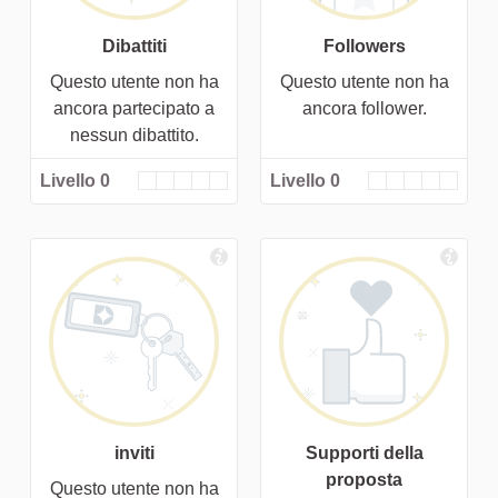
Dibattiti
Followers
Questo utente non ha
Questo utente non ha
ancora partecipato a
ancora follower.
nessun dibattito.
Livello 0
Livello 0
inviti
Supporti della
proposta
Questo utente non ha