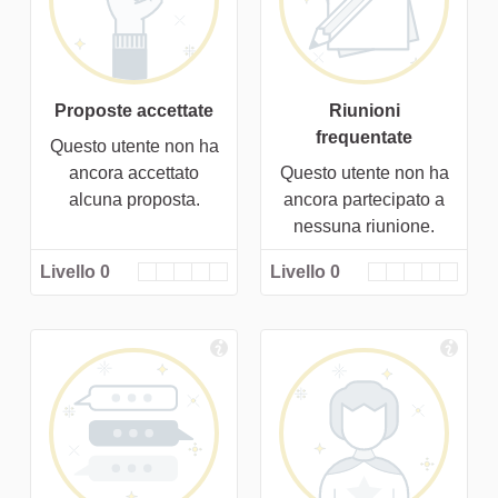
Proposte accettate
Riunioni
frequentate
Questo utente non ha
ancora accettato
Questo utente non ha
alcuna proposta.
ancora partecipato a
nessuna riunione.
Livello 0
Livello 0