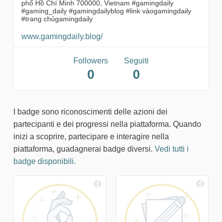
phố Hồ Chí Minh 700000, Vietnam #gamingdaily
#gaming_daily #gamingdailyblog #link vàogamingdaily
#trang chủgamingdaily
www.gamingdaily.blog/
Followers
Seguiti
0
0
I badge sono riconoscimenti delle azioni dei
partecipanti e dei progressi nella piattaforma. Quando
inizi a scoprire, partecipare e interagire nella
piattaforma, guadagnerai badge diversi.
Vedi tutti i
badge disponibili.