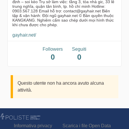
định – soi kèo Trụ sở làm việc: tầng 3, tòa nhà gic, 33 lê
trung nghĩa, quận tân bình, tp. hồ chí minh Hotline:
0903.567.128 Email hỗ trợ: contact@gayhair.net Biên
tập & vận hành: Đội ngũ gayhair.net © Bản quyền thuộc
KANGKANG. Nghiêm cấm sao chép dưới mọi hình thức
khi chưa được cho phép.
gayhair.net/
Followers
Seguiti
0
0
Questo utente non ha ancora avuto alcuna
attività.
Informativa privacy
Scarica i file Open Data