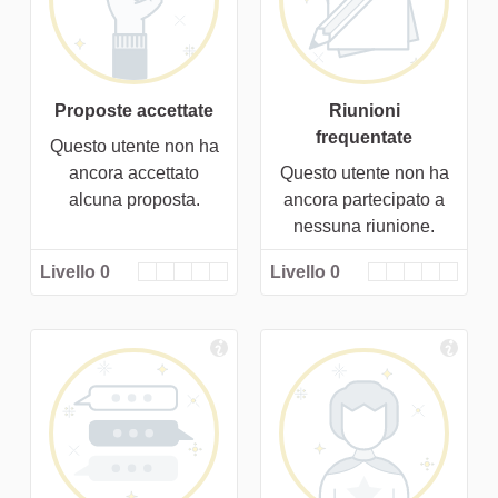
Proposte accettate
Riunioni
frequentate
Questo utente non ha
ancora accettato
Questo utente non ha
alcuna proposta.
ancora partecipato a
nessuna riunione.
Livello 0
Livello 0