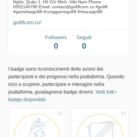
Nghé, Quận 1, Hồ Chí Minh, Việt Nam Phone:
0932145780 Email: contact@go88com.co #go88
#gamebaigo88 #conggamego88 #nhacaigo88
go88com.co/
Followers
Seguiti
0
0
I badge sono riconoscimenti delle azioni dei
partecipanti e dei progressi nella piattaforma. Quando
inizi a scoprire, partecipare e interagire nella
piattaforma, guadagnerai badge diversi.
Vedi tutti i
badge disponibili.