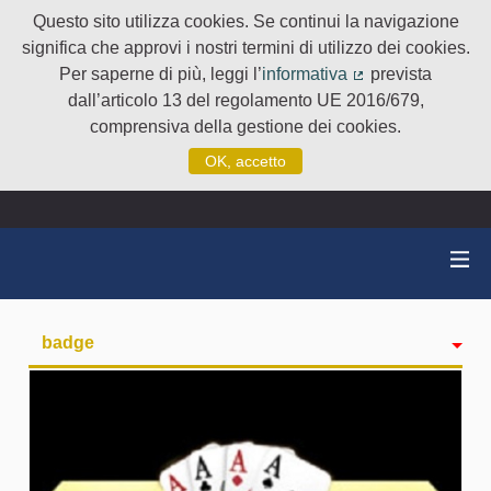
Questo sito utilizza cookies. Se continui la navigazione
significa che approvi i nostri termini di utilizzo dei cookies.
Per saperne di più, leggi l’
informativa
prevista
(Collegamento e
dall’articolo 13 del regolamento UE 2016/679,
comprensiva della gestione dei cookies.
OK, accetto
badge
Attività
Seguiti
Followers