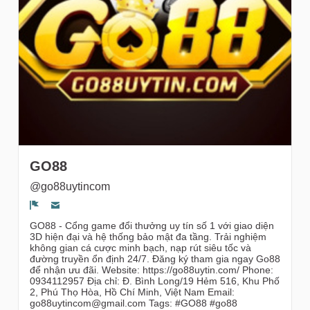
Followers
GO88
@go88uytincom
Segnala un problema
GO88 - Cổng game đổi thưởng uy tín số 1 với giao diện
3D hiện đại và hệ thống bảo mật đa tầng. Trải nghiệm
không gian cá cược minh bạch, nạp rút siêu tốc và
đường truyền ổn định 24/7. Đăng ký tham gia ngay Go88
để nhận ưu đãi. Website: https://go88uytin.com/ Phone:
0934112957 Địa chỉ: Đ. Bình Long/19 Hẻm 516, Khu Phố
2, Phú Thọ Hòa, Hồ Chí Minh, Việt Nam Email:
go88uytincom@gmail.com Tags: #GO88 #go88