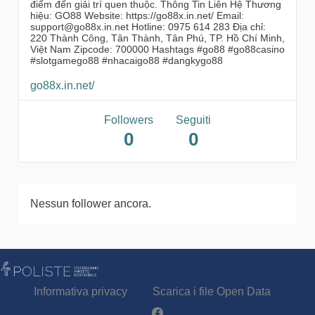
điểm đến giải trí quen thuộc. Thông Tin Liên Hệ Thương
hiệu: GO88 Website: https://go88x.in.net/ Email:
support@go88x.in.net Hotline: 0975 614 283 Địa chỉ:
220 Thành Công, Tân Thành, Tân Phú, TP. Hồ Chí Minh,
Việt Nam Zipcode: 700000 Hashtags #go88 #go88casino
#slotgamego88 #nhacaigo88 #dangkygo88
go88x.in.net/
Followers
Seguiti
0
0
Nessun follower ancora.
Informativa privacy
Scarica i file Open Data
Partecipa - Poliste su Facebook