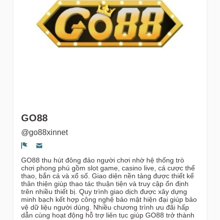
gruppi
GO88
@go88xinnet
Segnala un problema
GO88 thu hút đông đảo người chơi nhờ hệ thống trò
chơi phong phú gồm slot game, casino live, cá cược thể
thao, bắn cá và xổ số. Giao diện nền tảng được thiết kế
thân thiện giúp thao tác thuận tiện và truy cập ổn định
trên nhiều thiết bị. Quy trình giao dịch được xây dựng
minh bạch kết hợp công nghệ bảo mật hiện đại giúp bảo
vệ dữ liệu người dùng. Nhiều chương trình ưu đãi hấp
dẫn cùng hoạt động hỗ trợ liên tục giúp GO88 trở thành