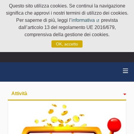
Questo sito utilizza cookies. Se continui la navigazione
significa che approvi i nostri termini di utilizzo dei cookies.
Per saperne di più, leggi l’
informativa
prevista
(Collegamento e
dall’articolo 13 del regolamento UE 2016/679,
comprensiva della gestione dei cookies.
OK, accetto
Attività
badge
Seguiti
Followers