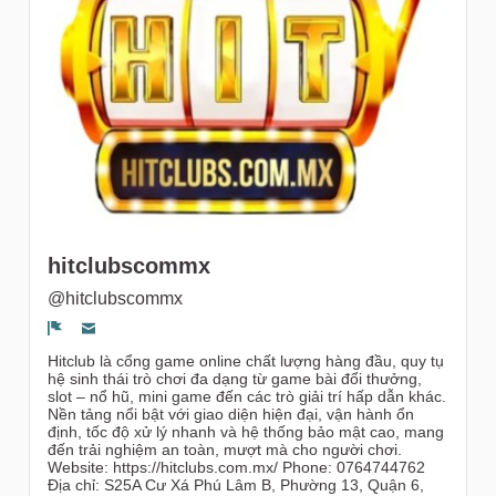
gruppi
hitclubscommx
@hitclubscommx
Segnala un problema
Hitclub là cổng game online chất lượng hàng đầu, quy tụ
hệ sinh thái trò chơi đa dạng từ game bài đổi thưởng,
slot – nổ hũ, mini game đến các trò giải trí hấp dẫn khác.
Nền tảng nổi bật với giao diện hiện đại, vận hành ổn
định, tốc độ xử lý nhanh và hệ thống bảo mật cao, mang
đến trải nghiệm an toàn, mượt mà cho người chơi.
Website: https://hitclubs.com.mx/ Phone: 0764744762
Địa chỉ: S25A Cư Xá Phú Lâm B, Phường 13, Quận 6,