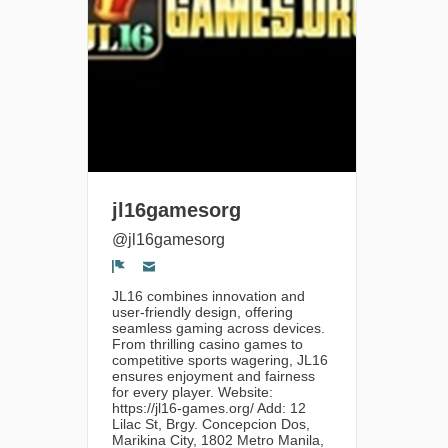
jl16gamesorg
@jl16gamesorg
Segnala un problema
JL16 combines innovation and
user-friendly design, offering
seamless gaming across devices.
From thrilling casino games to
competitive sports wagering, JL16
ensures enjoyment and fairness
for every player. Website:
https://jl16-games.org/ Add: 12
Lilac St, Brgy. Concepcion Dos,
Marikina City, 1802 Metro Manila,