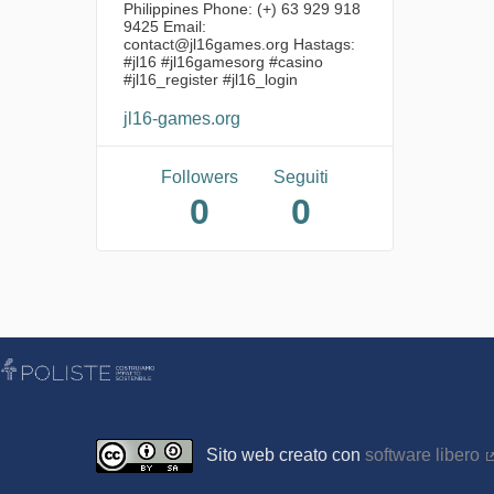
Philippines Phone: (+) 63 929 918
9425 Email:
contact@jl16games.org Hastags:
#jl16 #jl16gamesorg #casino
#jl16_register #jl16_login
jl16-games.org
Followers
Seguiti
0
0
Sito web creato con
software libero