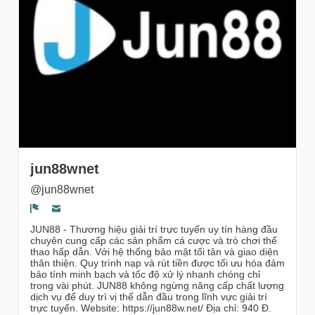
gruppi
jun88wnet
@jun88wnet
Segnala un problema
JUN88 - Thương hiệu giải trí trực tuyến uy tín hàng đầu
chuyên cung cấp các sản phẩm cá cược và trò chơi thể
thao hấp dẫn. Với hệ thống bảo mật tối tân và giao diện
thân thiện. Quy trình nạp và rút tiền được tối ưu hóa đảm
bảo tính minh bạch và tốc độ xử lý nhanh chóng chỉ
trong vài phút. JUN88 không ngừng nâng cấp chất lượng
dịch vụ để duy trì vị thế dẫn đầu trong lĩnh vực giải trí
trực tuyến. Website: https://jun88w.net/ Địa chỉ: 940 Đ.