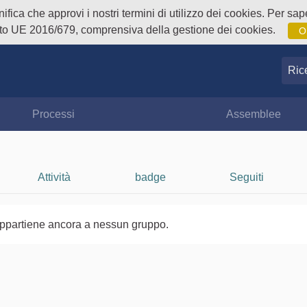
fica che approvi i nostri termini di utilizzo dei cookies. Per sape
o UE 2016/679, comprensiva della gestione dei cookies.
O
Ricer
Processi
Assemblee
Attività
badge
Seguiti
ppartiene ancora a nessun gruppo.