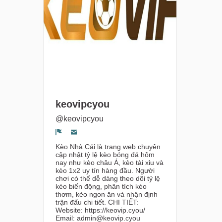
keovipcyou
@keovipcyou
Segnala un problema
Kèo Nhà Cái là trang web chuyên
cập nhật tỷ lệ kèo bóng đá hôm
nay như kèo châu Á, kèo tài xỉu và
kèo 1x2 uy tín hàng đầu. Người
chơi có thể dễ dàng theo dõi tỷ lệ
kèo biến động, phân tích kèo
thơm, kèo ngon ăn và nhận định
trận đấu chi tiết. CHI TIẾT:
Website: https://keovip.cyou/
Email: admin@keovip.cyou