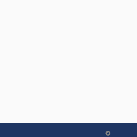
Partecipa - Po