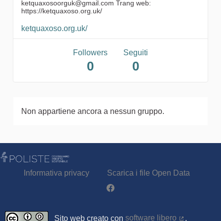
ketquaxosoorguk@gmail.com Trang web:
https://ketquaxoso.org.uk/
ketquaxoso.org.uk/
Followers
Seguiti
0
0
Non appartiene ancora a nessun gruppo.
Informativa privacy
Scarica i file Open Data
Partecipa - Poliste su Facebook
Sito web creato con
software libero
.