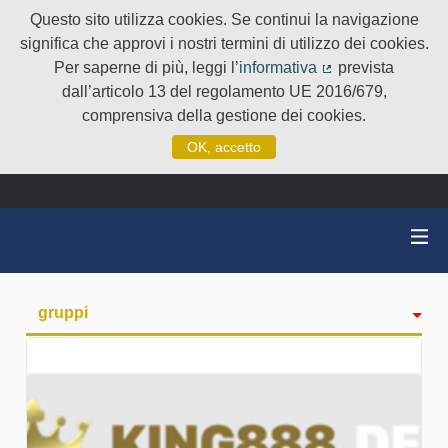
Questo sito utilizza cookies. Se continui la navigazione
significa che approvi i nostri termini di utilizzo dei cookies.
Per saperne di più, leggi l’
informativa
prevista
(Collegamento e
dall’articolo 13 del regolamento UE 2016/679,
comprensiva della gestione dei cookies.
OK, accetto
gruppi
Attività
badge
Seguiti