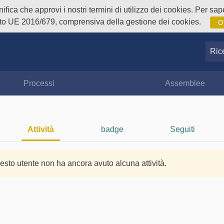
fica che approvi i nostri termini di utilizzo dei cookies. Per sape
o UE 2016/679, comprensiva della gestione dei cookies.
O
Ricer
Processi
Assemblee
Attività
badge
Seguiti
esto utente non ha ancora avuto alcuna attività.