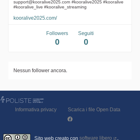
support@kooralive2025.com #kooralive2025 #kooralive
#kooralive_live #kooralive_streaming
kooralive2025.com/
Followers
Seguiti
0
0
Nessun follower ancora.
Informativa privacy
Scarica i file Open Data
Partecipa - Poliste su Facebook
Sito web creato con
software libero
.