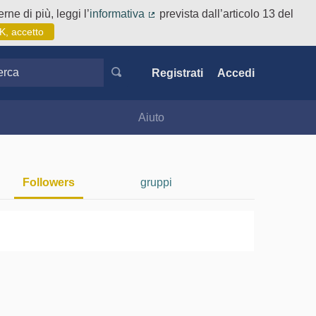
rne di più, leggi l’
informativa
prevista dall’articolo 13 del
(Collegamento esterno)
K, accetto
ca
Registrati
Accedi
Aiuto
Followers
gruppi