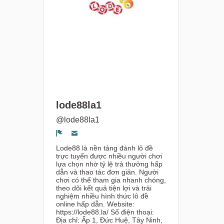
lode88la1
@lode88la1
Segnala un problema
Lode88 là nền tảng đánh lô đề
trực tuyến được nhiều người chơi
lựa chọn nhờ tỷ lệ trả thưởng hấp
dẫn và thao tác đơn giản. Người
chơi có thể tham gia nhanh chóng,
theo dõi kết quả tiện lợi và trải
nghiệm nhiều hình thức lô đề
online hấp dẫn. Website:
https://lode88.la/ Số điện thoại:
Địa chỉ: Ấp 1, Đức Huệ, Tây Ninh,