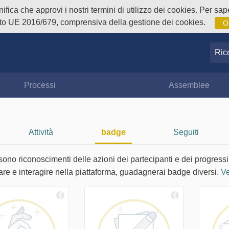
fica che approvi i nostri termini di utilizzo dei cookies. Per sape
o UE 2016/679, comprensiva della gestione dei cookies.
O
Ricer
Processi
Assemblee
Attività
badge
Seguiti
sono riconoscimenti delle azioni dei partecipanti e dei progressi
are e interagire nella piattaforma, guadagnerai badge diversi.
Ve