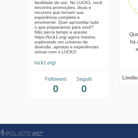
facilidade de uso. No LUCK1, você
encontra promoções, dicas e
recursos que tornam sua
experiência completa e
envolvente. Quer aproveitar tudo
o que preparamos para você?
Não perca tempo e acesse
Que
https://luck1.org/ agora mesmo,
ha 
explorando um universo de
diversão, apostas e experiências
a
únicas com o LUCK1!
luck1.org/
Livello
Followers
Seguiti
0
0