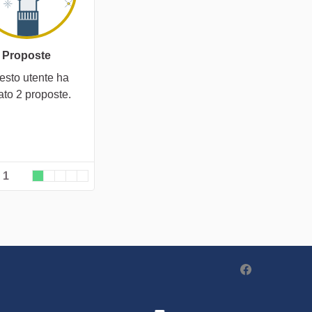
Proposte
esto utente ha
ato 2 proposte.
 1
Partecipa - Po