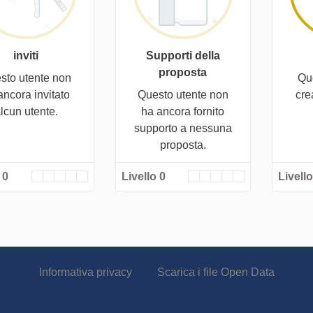
inviti
Supporti della
proposta
sto utente non
Qu
ancora invitato
Questo utente non
cre
lcun utente.
ha ancora fornito
supporto a nessuna
proposta.
 0
Livello 0
Livello
Informativa privacy
Scarica i file Open Data