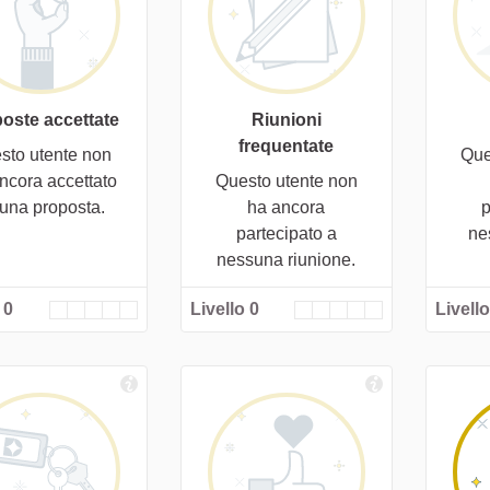
oste accettate
Riunioni
frequentate
sto utente non
Que
ncora accettato
Questo utente non
cuna proposta.
ha ancora
p
partecipato a
ne
nessuna riunione.
 0
Livello 0
Livello