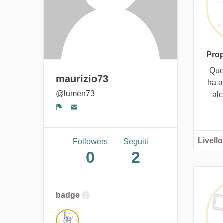
Prop
Que
maurizio73
ha a
@lumen73
al
Segnala un problema
Livello
Followers
Seguiti
0
2
badge