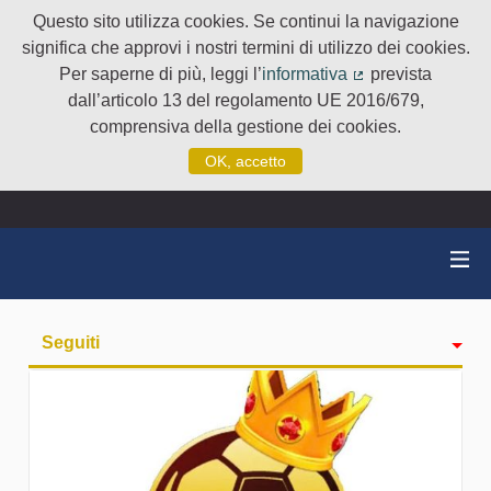
Questo sito utilizza cookies. Se continui la navigazione
significa che approvi i nostri termini di utilizzo dei cookies.
Per saperne di più, leggi l’
informativa
prevista
(Collegamento e
dall’articolo 13 del regolamento UE 2016/679,
comprensiva della gestione dei cookies.
OK, accetto
Seguiti
Attività
badge
Followers