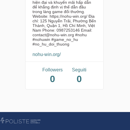
hiện đại và khuyến mãi hấp dẫn
để khẳng định vị thế dẫn đầu
trong làng game đổi thưởng.
Website: https://nohu-win.org/ Địa
chỉ: 125 Nguyễn Trãi, Phường Bến
Thành, Quận 1, Hồ Chí Minh, Việt
Nam Phone: 0987253146 Email:
contact@nohu-win.org #nohu
#nohuwin #game_no_hu
#no_hu_doi_thuong
nohu-win.org/
Followers
Seguiti
0
0