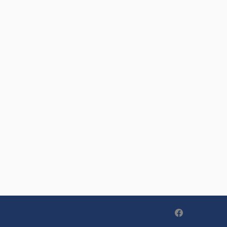
Partecipa - Po