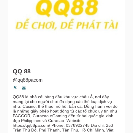
gruppi
QQ 88
@qq88pacom
Segnala un problema
QQ88 là nhà cái hàng đầu khu vực châu Á, nơi đây
mang lại cho người chơi đa dạng các thể loại dịch vụ
như: Casino, thể thao, nổ hũ, bắn cá. Đồng hành với đó
là những giấy phép hoạt động từ các tổ chức uy tín như
PAGCOR, Curacao eGaming đến từ hai quốc gia xinh
đẹp Philippines và Curacao. Website:
https://qq88pa.com/ Phone: 0378922745 Địa chỉ: 253
Trần Thủ Độ, Phú Thạnh, Tân Phú, Hồ Chí Minh, Việt