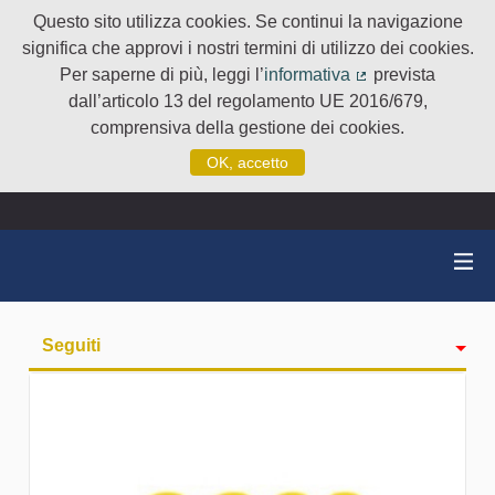
Questo sito utilizza cookies. Se continui la navigazione
significa che approvi i nostri termini di utilizzo dei cookies.
Per saperne di più, leggi l’
informativa
prevista
(Collegamento e
dall’articolo 13 del regolamento UE 2016/679,
comprensiva della gestione dei cookies.
OK, accetto
Seguiti
Attività
badge
Followers