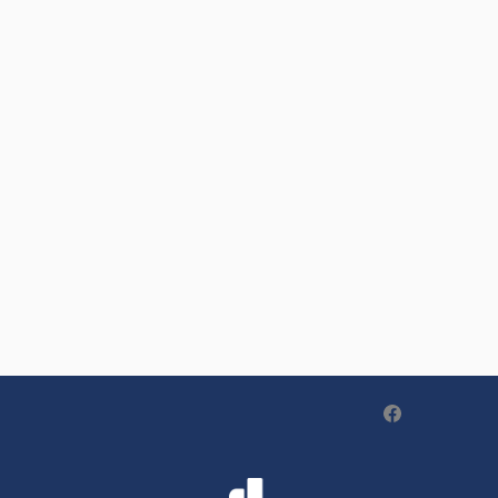
Partecipa - Po