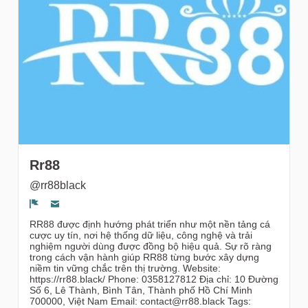
gruppi
Rr88
@rr88black
Segnala un problema
RR88 được định hướng phát triển như một nền tảng cá
cược uy tín, nơi hệ thống dữ liệu, công nghệ và trải
nghiệm người dùng được đồng bộ hiệu quả. Sự rõ ràng
trong cách vận hành giúp RR88 từng bước xây dựng
niềm tin vững chắc trên thị trường. Website:
https://rr88.black/ Phone: 0358127812 Địa chỉ: 10 Đường
Số 6, Lê Thành, Bình Tân, Thành phố Hồ Chí Minh
700000, Việt Nam Email: contact@rr88.black Tags: