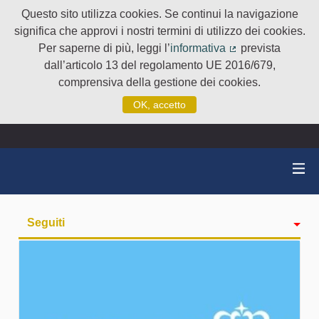
Questo sito utilizza cookies. Se continui la navigazione
significa che approvi i nostri termini di utilizzo dei cookies.
Per saperne di più, leggi l’
informativa
prevista
(Collegamento e
dall’articolo 13 del regolamento UE 2016/679,
comprensiva della gestione dei cookies.
OK, accetto
Seguiti
Attività
badge
Followers