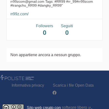
rr99zcom@gmail.com Tags: #RR99 #rr_99#rr99zcom
#trangchu_RR99 #dangky_RR99"
rr99z.com/
Followers
Seguiti
0
0
Non appartiene ancora a nessun gruppo.
Informativa privacy
Scarica i file Open Data
Partecipa - Poliste su Facebook
Sito web creato con
software libero
.