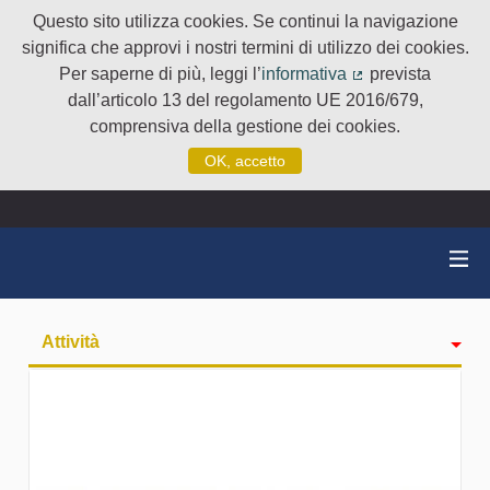
Questo sito utilizza cookies. Se continui la navigazione
significa che approvi i nostri termini di utilizzo dei cookies.
Per saperne di più, leggi l’
informativa
prevista
(Collegamento e
dall’articolo 13 del regolamento UE 2016/679,
comprensiva della gestione dei cookies.
OK, accetto
Attività
badge
Seguiti
Followers