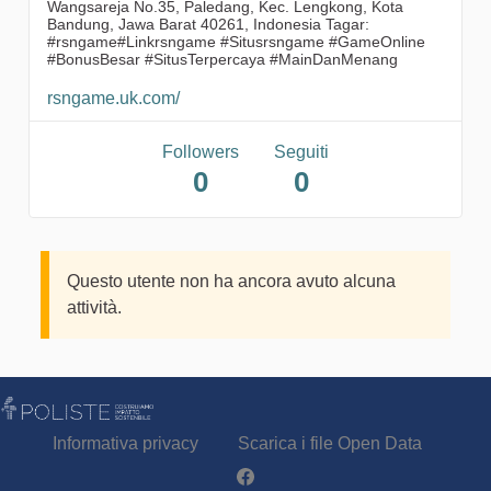
Wangsareja No.35, Paledang, Kec. Lengkong, Kota
Bandung, Jawa Barat 40261, Indonesia Tagar:
#rsngame#Linkrsngame #Situsrsngame #GameOnline
#BonusBesar #SitusTerpercaya #MainDanMenang
rsngame.uk.com/
Followers
Seguiti
0
0
Questo utente non ha ancora avuto alcuna
attività.
Informativa privacy
Scarica i file Open Data
Partecipa - Poliste su Facebook